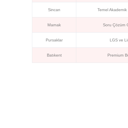
Sincan
Temel Akademik 
Mamak
Soru Çözüm Od
Pursaklar
LGS ve Li
Batıkent
Premium But