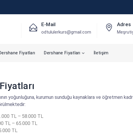
E-Mail
Adres
odtululerkurs@gmail.com
Meşrutiy
ershane Fiyatları
Dershane Fiyatları
İletişim
iyatları
nın yoğunluğuna, kurumun sunduğu kaynaklara ve öğretmen kadros
örülmektedir:
.000 TL – 58.000 TL
0 TL – 65.000 TL
5.000 TL