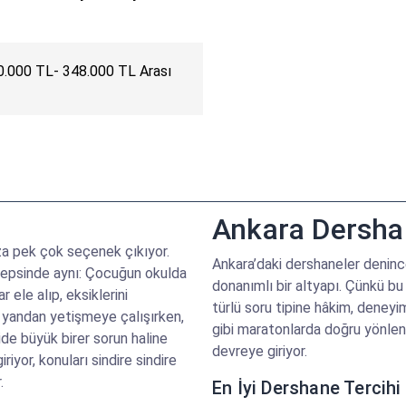
0.000 TL- 348.000 TL Arası
Ankara Dersha
ıza pek çok seçenek çıkıyor.
Ankara’daki dershaneler denince
a hepsinde aynı: Çocuğun okulda
donanımlı bir altyapı. Çünkü bu 
ele alıp, eksiklerini
türlü soru tipine hâkim, deneyi
 yandan yetişmeye çalışırken,
gibi maratonlarda doğru yönlen
ride büyük birer sorun haline
devreye giriyor.
iyor, konuları sindire sindire
.
En İyi Dershane Tercihi