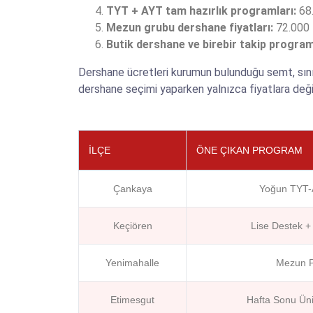
TYT + AYT tam hazırlık programları:
68.
Mezun grubu dershane fiyatları:
72.000 
Butik dershane ve birebir takip program
Dershane ücretleri kurumun bulunduğu semt, sınıf
dershane seçimi yaparken yalnızca fiyatlara deği
İLÇE
ÖNE ÇIKAN PROGRAM
Çankaya
Yoğun TYT-A
Keçiören
Lise Destek + 
Yenimahalle
Mezun P
Etimesgut
Hafta Sonu Üniv